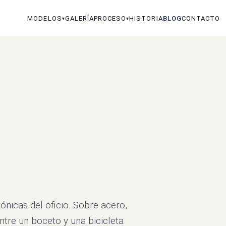
MODELOS
GALERÍA
PROCESO
HISTORIA
BLOG
CONTACTO
▾
▾
ónicas del oficio. Sobre acero,
ntre un boceto y una bicicleta