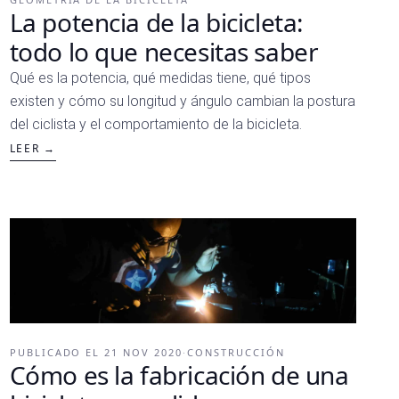
La potencia de la bicicleta:
todo lo que necesitas saber
Qué es la potencia, qué medidas tiene, qué tipos
existen y cómo su longitud y ángulo cambian la postura
del ciclista y el comportamiento de la bicicleta.
LEER →
PUBLICADO EL
21 NOV 2020
·
CONSTRUCCIÓN
Cómo es la fabricación de una