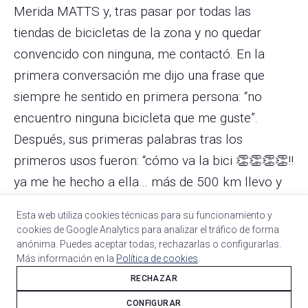
Merida MATTS y, tras pasar por todas las
tiendas de bicicletas de la zona y no quedar
convencido con ninguna, me contactó. En la
primera conversación me dijo una frase que
siempre he sentido en primera persona: “no
encuentro ninguna bicicleta que me guste”.
Después, sus primeras palabras tras los
primeros usos fueron: “cómo va la bici 👏👏👏👏!!
ya me he hecho a ella… más de 500 km llevo y
lo más destacable, que te va a gustar, es que no
Esta web utiliza cookies técnicas para su funcionamiento y
noto nada de molestias, ni cuello, ni lumbares
cookies de Google Analytics para analizar el tráfico de forma
nada… el otro día hice más de 3 horas y eso que
anónima. Puedes aceptar todas, rechazarlas o configurarlas.
Más información en la
Política de cookies
.
estoy fatal con el hombro y con la espalda
RECHAZAR
cargada 🤩👍”. Creo que queda bien resumido el
CONFIGURAR