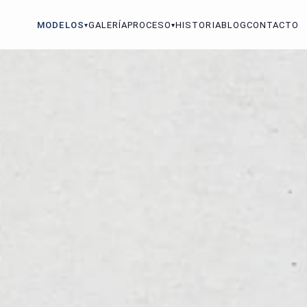
MODELOS
GALERÍA
PROCESO
HISTORIA
BLOG
CONTACTO
▾
▾