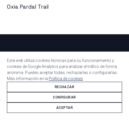
Oxia Pardal Trail
OXIA CYCLES · BICICLETAS DE ACERO A MEDIDA
Esta web utiliza cookies técnicas para su funcionamiento y
cookies de Google Analytics para analizar el tráfico de forma
anónima. Puedes aceptar todas, rechazarlas o configurarlas.
Más información en la
Política de cookies
.
© 2026 · MURCIA, ESPAÑA
RECHAZAR
CONFIGURAR
APARICIONES EN MEDIOS
ACEPTAR
PREGUNTAS FRECUENTES
GARANTÍA
AVISO LEGAL
POLÍTICA DE PRIVACIDAD
POLÍTICA DE COOKIES