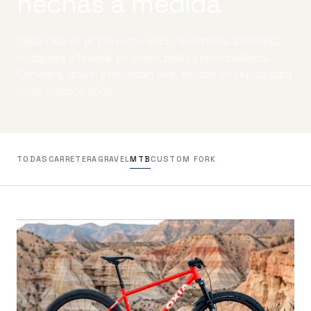
hechas a medida
Cada Oxia es un proyecto único. Geometría a medida,
soldadura artesanal en acero, pintura personalizada.
Carretera, gravel y mountain bike, hechas en Murcia para
rodar muchos años.
TODAS
CARRETERA
GRAVEL
MTB
CUSTOM FORK