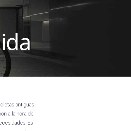
ida
cletas antiguas
ón a la hora de
necesidades. Es