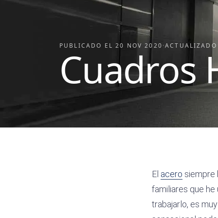
PUBLICADO EL
20 NOV 2020
·
ACTUALIZADO
Cuadros 
El
acero
siempre h
familiares que he
trabajarlo, es mu